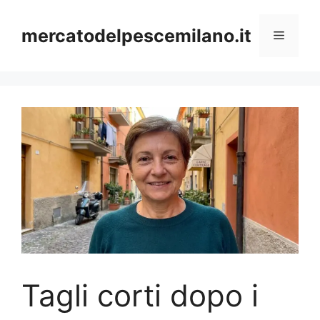
Vai
al
mercatodelpescemilano.it
Menu
contenuto
Tagli corti dopo i