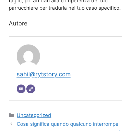
taglio, poi affidati alla competenza del tuo
parrucchiere per tradurla nel tuo caso specifico.
Autore
sahil@rytstory.com
Categorie
Uncategorized
Cosa significa quando qualcuno interrompe