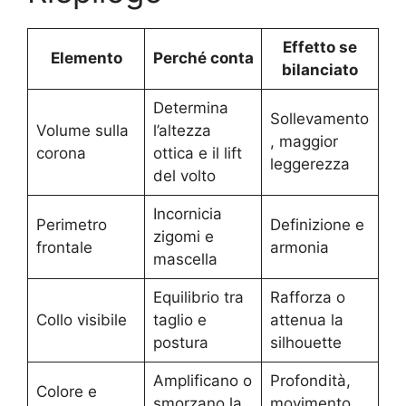
Effetto se
Elemento
Perché conta
bilanciato
Determina
Sollevamento
Volume sulla
l’altezza
, maggior
corona
ottica e il lift
leggerezza
del volto
Incornicia
Perimetro
Definizione e
zigomi e
frontale
armonia
mascella
Equilibrio tra
Rafforza o
Collo visibile
taglio e
attenua la
postura
silhouette
Amplificano o
Profondità,
Colore e
smorzano la
movimento