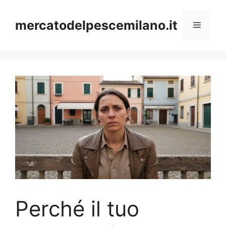
Vai
al
mercatodelpescemilano.it
Menu
contenuto
Perché il tuo