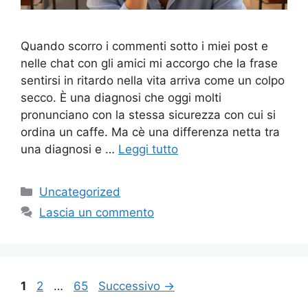
Quando scorro i commenti sotto i miei post e
nelle chat con gli amici mi accorgo che la frase
sentirsi in ritardo nella vita arriva come un colpo
secco. È una diagnosi che oggi molti
pronunciano con la stessa sicurezza con cui si
ordina un caffe. Ma cè una differenza netta tra
una diagnosi e …
Leggi tutto
Categorie
Uncategorized
Lascia un commento
Pagina
Pagina
Pagina
1
2
…
65
Successivo
→