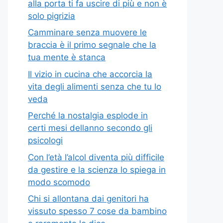
alla porta ti fa uscire di più e non è
solo pigrizia
Camminare senza muovere le
braccia è il primo segnale che la
tua mente è stanca
Il vizio in cucina che accorcia la
vita degli alimenti senza che tu lo
veda
Perché la nostalgia esplode in
certi mesi dellanno secondo gli
psicologi
Con l’età l’alcol diventa più difficile
da gestire e la scienza lo spiega in
modo scomodo
Chi si allontana dai genitori ha
vissuto spesso 7 cose da bambino