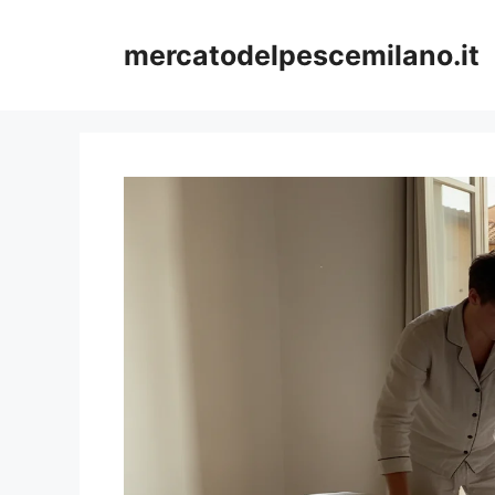
Vai
al
mercatodelpescemilano.it
contenuto