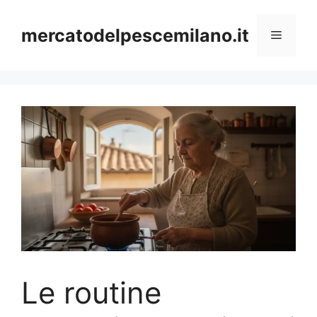
Vai
al
mercatodelpescemilano.it
Menu
contenuto
Le routine