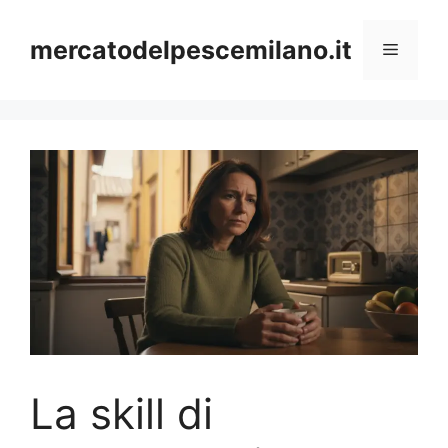
Vai
al
mercatodelpescemilano.it
Menu
contenuto
La skill di