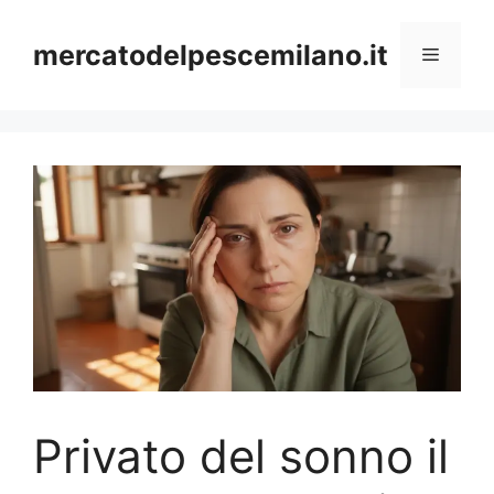
Vai
al
mercatodelpescemilano.it
Menu
contenuto
Privato del sonno il