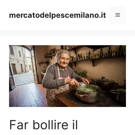
Vai
al
mercatodelpescemilano.it
Menu
contenuto
Far bollire il