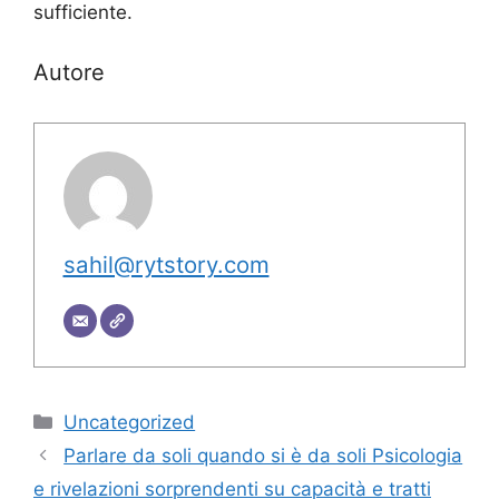
sufficiente.
Autore
sahil@rytstory.com
Categorie
Uncategorized
Parlare da soli quando si è da soli Psicologia
e rivelazioni sorprendenti su capacità e tratti