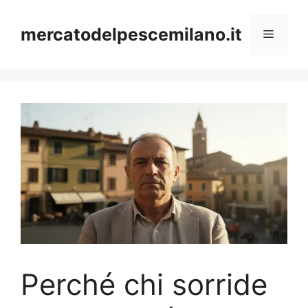
Vai
al
mercatodelpescemilano.it
Menu
contenuto
Perché chi sorride