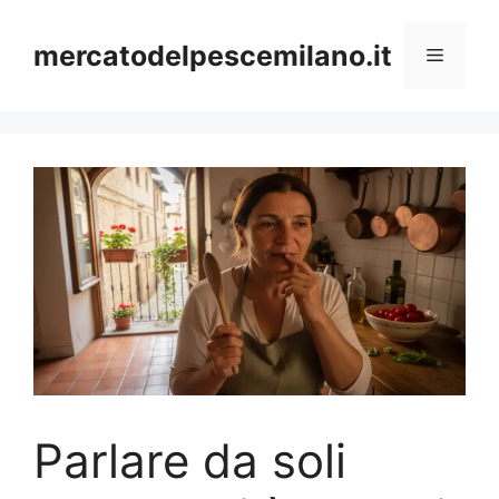
Vai
al
mercatodelpescemilano.it
Menu
contenuto
Parlare da soli