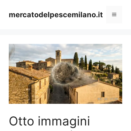
Vai
al
mercatodelpescemilano.it
Menu
contenuto
Otto immagini