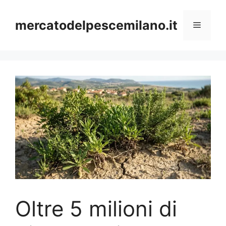
Vai
al
mercatodelpescemilano.it
Menu
contenuto
Oltre 5 milioni di