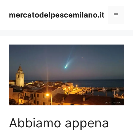
Vai
al
mercatodelpescemilano.it
Menu
contenuto
Abbiamo appena