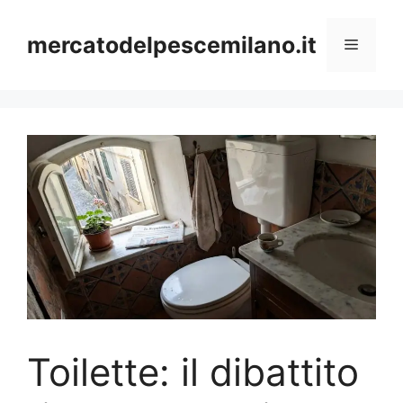
Vai
al
mercatodelpescemilano.it
Menu
contenuto
Toilette: il dibattito