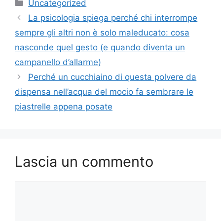
Categorie
Uncategorized
La psicologia spiega perché chi interrompe
sempre gli altri non è solo maleducato: cosa
nasconde quel gesto (e quando diventa un
campanello d’allarme)
Perché un cucchiaino di questa polvere da
dispensa nell’acqua del mocio fa sembrare le
piastrelle appena posate
Lascia un commento
Commento