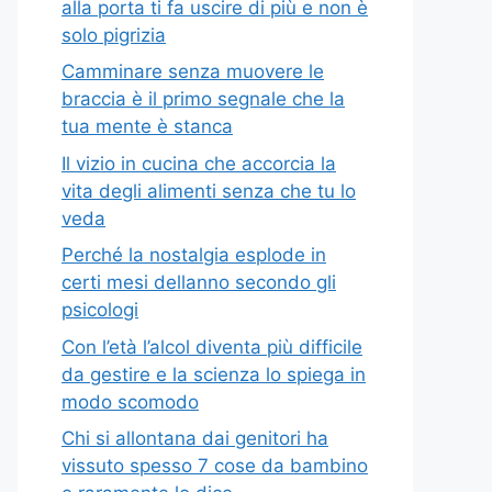
alla porta ti fa uscire di più e non è
solo pigrizia
Camminare senza muovere le
braccia è il primo segnale che la
tua mente è stanca
Il vizio in cucina che accorcia la
vita degli alimenti senza che tu lo
veda
Perché la nostalgia esplode in
certi mesi dellanno secondo gli
psicologi
Con l’età l’alcol diventa più difficile
da gestire e la scienza lo spiega in
modo scomodo
Chi si allontana dai genitori ha
vissuto spesso 7 cose da bambino