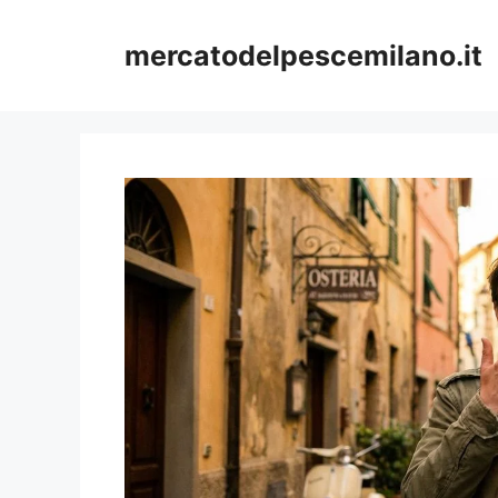
Vai
al
mercatodelpescemilano.it
contenuto