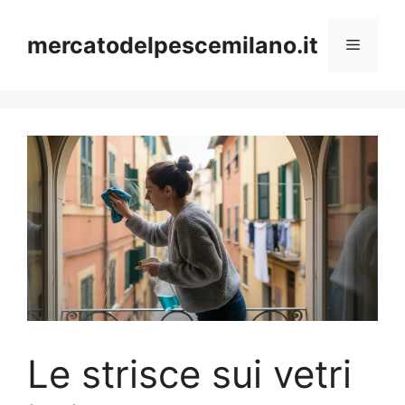
Vai
al
mercatodelpescemilano.it
Menu
contenuto
Le strisce sui vetri