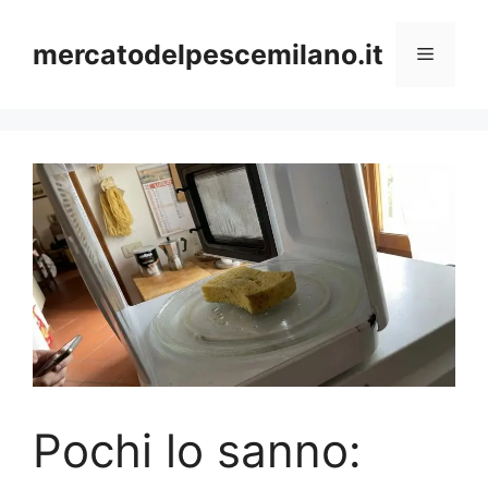
Vai
al
mercatodelpescemilano.it
Menu
contenuto
Pochi lo sanno: