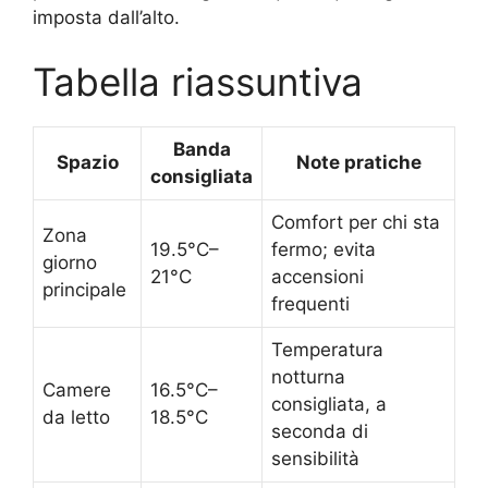
imposta dall’alto.
Tabella riassuntiva
Banda
Spazio
Note pratiche
consigliata
Comfort per chi sta
Zona
19.5°C–
fermo; evita
giorno
21°C
accensioni
principale
frequenti
Temperatura
notturna
Camere
16.5°C–
consigliata, a
da letto
18.5°C
seconda di
sensibilità