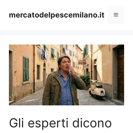
Vai
al
mercatodelpescemilano.it
Menu
contenuto
Gli esperti dicono