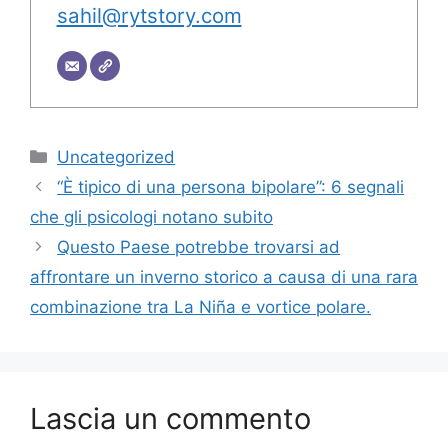
sahil@rytstory.com
Categorie
Uncategorized
“È tipico di una persona bipolare”: 6 segnali
che gli psicologi notano subito
Questo Paese potrebbe trovarsi ad
affrontare un inverno storico a causa di una rara
combinazione tra La Niña e vortice polare.
Lascia un commento