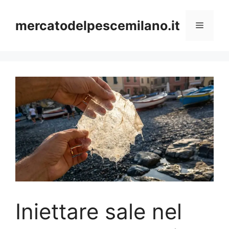
Vai
al
mercatodelpescemilano.it
Menu
contenuto
Iniettare sale nel