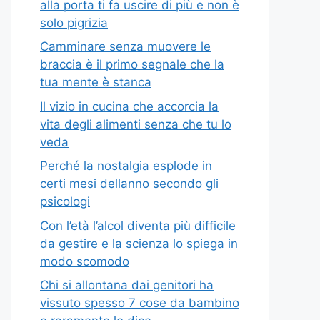
alla porta ti fa uscire di più e non è
solo pigrizia
Camminare senza muovere le
braccia è il primo segnale che la
tua mente è stanca
Il vizio in cucina che accorcia la
vita degli alimenti senza che tu lo
veda
Perché la nostalgia esplode in
certi mesi dellanno secondo gli
psicologi
Con l’età l’alcol diventa più difficile
da gestire e la scienza lo spiega in
modo scomodo
Chi si allontana dai genitori ha
vissuto spesso 7 cose da bambino