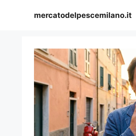
Vai
al
mercatodelpescemilano.it
contenuto