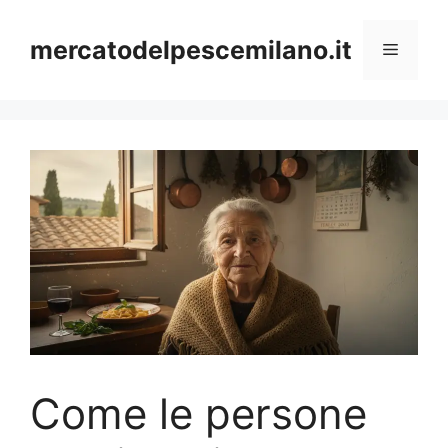
Vai
al
mercatodelpescemilano.it
Menu
contenuto
Come le persone