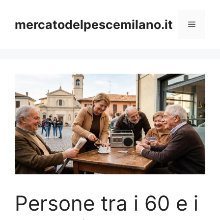
Vai
al
mercatodelpescemilano.it
Menu
contenuto
Persone tra i 60 e i