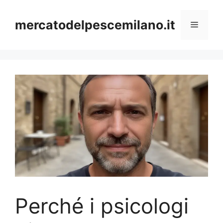
Vai
al
mercatodelpescemilano.it
Menu
contenuto
Perché i psicologi