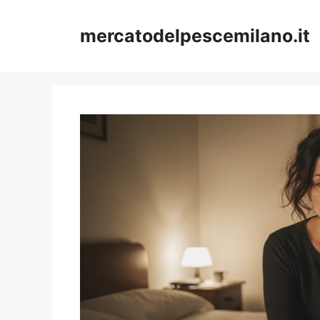
Vai
al
mercatodelpescemilano.it
contenuto