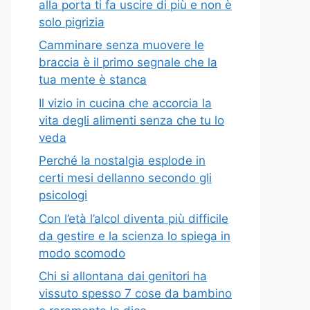
alla porta ti fa uscire di più e non è
solo pigrizia
Camminare senza muovere le
braccia è il primo segnale che la
tua mente è stanca
Il vizio in cucina che accorcia la
vita degli alimenti senza che tu lo
veda
Perché la nostalgia esplode in
certi mesi dellanno secondo gli
psicologi
Con l’età l’alcol diventa più difficile
da gestire e la scienza lo spiega in
modo scomodo
Chi si allontana dai genitori ha
vissuto spesso 7 cose da bambino