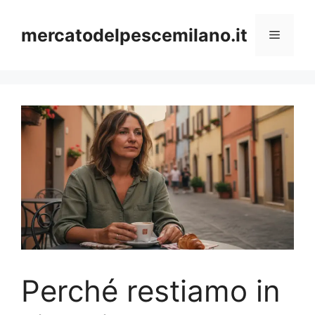
Vai
al
mercatodelpescemilano.it
Menu
contenuto
Perché restiamo in