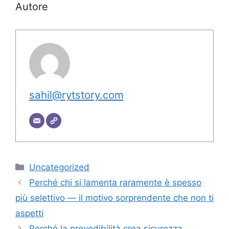
Autore
sahil@rytstory.com
Categorie
Uncategorized
Perché chi si lamenta raramente è spesso
più selettivo — il motivo sorprendente che non ti
aspetti
Perché la prevedibilità crea sicurezza