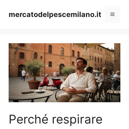
Vai
al
mercatodelpescemilano.it
Menu
contenuto
Perché respirare