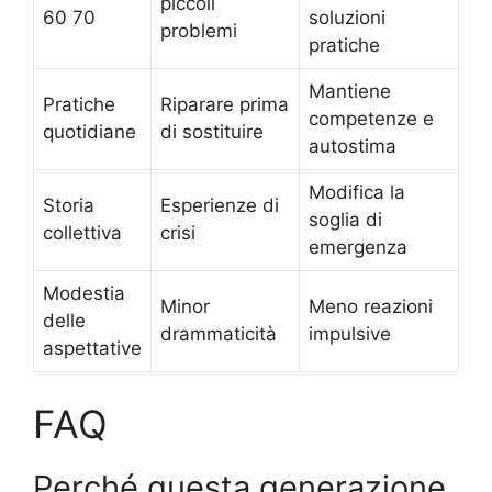
piccoli
60 70
soluzioni
problemi
pratiche
Mantiene
Pratiche
Riparare prima
competenze e
quotidiane
di sostituire
autostima
Modifica la
Storia
Esperienze di
soglia di
collettiva
crisi
emergenza
Modestia
Minor
Meno reazioni
delle
drammaticità
impulsive
aspettative
FAQ
Perché questa generazione