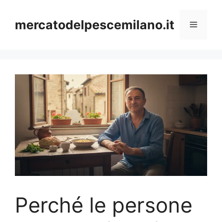
Vai
al
mercatodelpescemilano.it
Menu
contenuto
Perché le persone