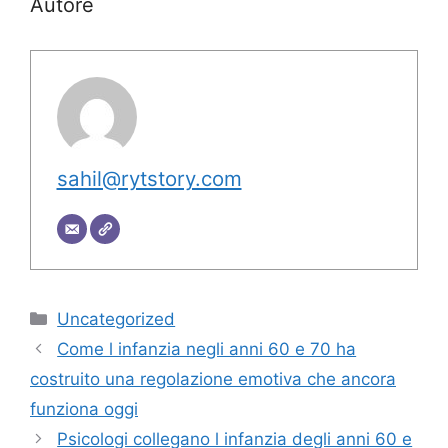
Autore
sahil@rytstory.com
Categorie
Uncategorized
Come l infanzia negli anni 60 e 70 ha
costruito una regolazione emotiva che ancora
funziona oggi
Psicologi collegano l infanzia degli anni 60 e