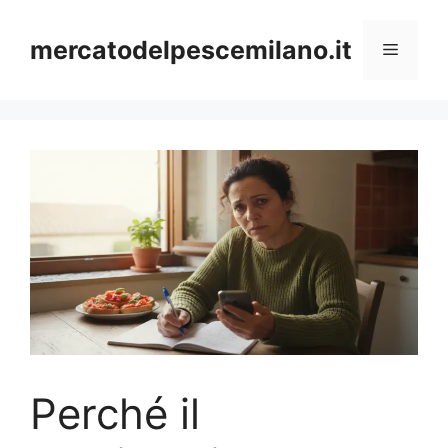
Vai
al
mercatodelpescemilano.it
Menu
contenuto
Perché il