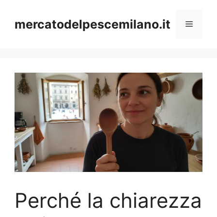
Vai
al
mercatodelpescemilano.it
Menu
contenuto
Perché la chiarezza