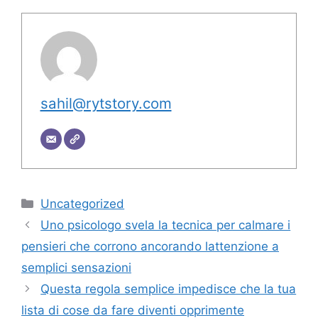
sahil@rytstory.com
Categorie
Uncategorized
Uno psicologo svela la tecnica per calmare i
pensieri che corrono ancorando lattenzione a
semplici sensazioni
Questa regola semplice impedisce che la tua
lista di cose da fare diventi opprimente