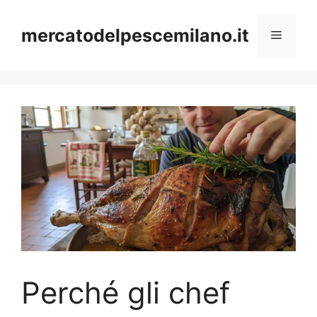
Vai
al
mercatodelpescemilano.it
Menu
contenuto
Perché gli chef