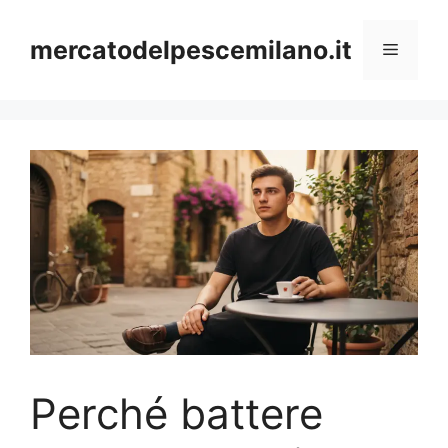
Vai
al
mercatodelpescemilano.it
Menu
contenuto
Perché battere