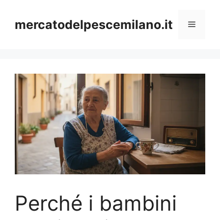
Vai
al
mercatodelpescemilano.it
Menu
contenuto
Perché i bambini