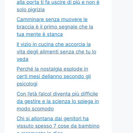
alla porta ti fa uscire di più e non è
solo pigrizia
Camminare senza muovere le
braccia è il primo segnale che la
tua mente è stanca
Il vizio in cucina che accorcia la
vita degli alimenti senza che tu lo
veda
Perché la nostalgia esplode in
certi mesi dellanno secondo gli
psicologi
Con l’età l’alcol diventa più difficile
da gestire e la scienza lo spiega in
modo scomodo
Chi si allontana dai genitori ha
vissuto spesso 7 cose da bambino