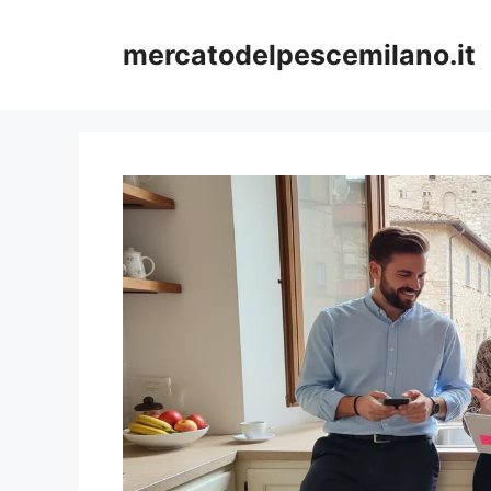
Vai
al
mercatodelpescemilano.it
contenuto