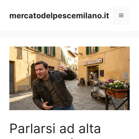
Vai
al
mercatodelpescemilano.it
Menu
contenuto
Parlarsi ad alta