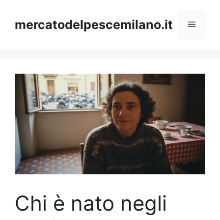
Vai
al
mercatodelpescemilano.it
Menu
contenuto
Chi è nato negli