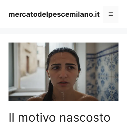
Vai
al
mercatodelpescemilano.it
Menu
contenuto
Il motivo nascosto