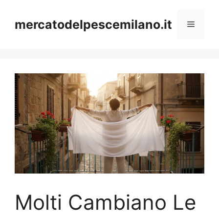
Vai
al
mercatodelpescemilano.it
Menu
contenuto
Molti Cambiano Le