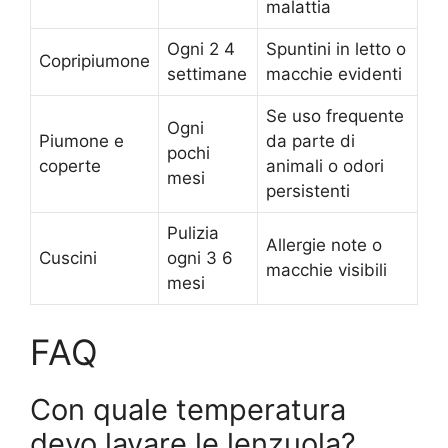
malattia
Ogni 2 4
Spuntini in letto o
Copripiumone
settimane
macchie evidenti
Se uso frequente
Ogni
Piumone e
da parte di
pochi
coperte
animali o odori
mesi
persistenti
Pulizia
Allergie note o
Cuscini
ogni 3 6
macchie visibili
mesi
FAQ
Con quale temperatura
devo lavare le lenzuola?