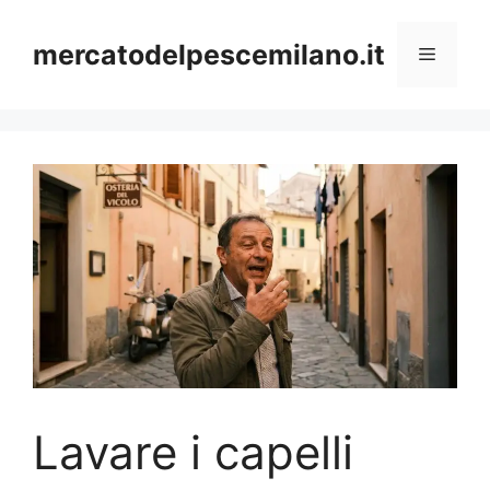
Vai
al
mercatodelpescemilano.it
Menu
contenuto
Lavare i capelli