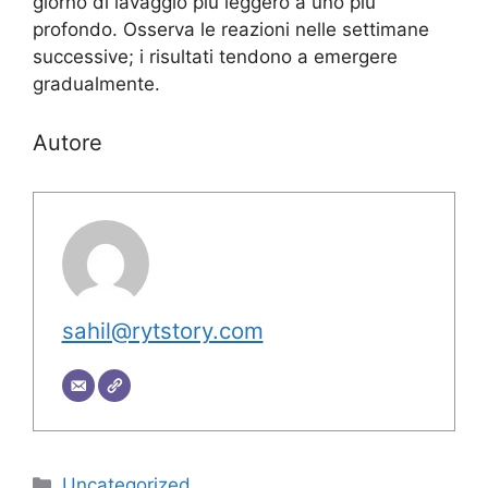
giorno di lavaggio più leggero a uno più
profondo. Osserva le reazioni nelle settimane
successive; i risultati tendono a emergere
gradualmente.
Autore
sahil@rytstory.com
Categorie
Uncategorized