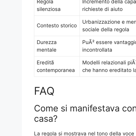
Regola
Incremento della capa
silenziosa
richieste di aiuto
Urbanizzazione e memo
Contesto storico
sociale della regola
Durezza
PuÃ² essere vantaggio
mentale
incontrollata
Ereditã
Modelli relazionali pi
contemporanea
che hanno ereditato l
FAQ
Come si manifestava con
casa?
La regola si mostrava nel tono della voce n