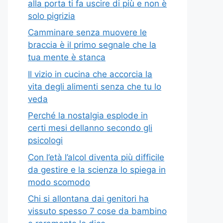
alla porta ti fa uscire di più e non è
solo pigrizia
Camminare senza muovere le
braccia è il primo segnale che la
tua mente è stanca
Il vizio in cucina che accorcia la
vita degli alimenti senza che tu lo
veda
Perché la nostalgia esplode in
certi mesi dellanno secondo gli
psicologi
Con l’età l’alcol diventa più difficile
da gestire e la scienza lo spiega in
modo scomodo
Chi si allontana dai genitori ha
vissuto spesso 7 cose da bambino