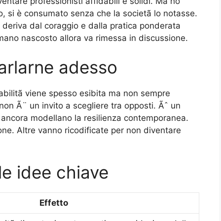
entare professionisti affidabili e solidi. Ma ho
o, si è consumato senza che la societã lo notasse.
 deriva dal coraggio e dalla pratica ponderata
umano nascosto allora va rimessa in discussione.
parlarne adesso
abilitã viene spesso esibita ma non sempre
non Ã¨ un invito a scegliere tra opposti. Ãˆ un
e ancora modellano la resilienza contemporanea.
one. Altre vanno ricodificate per non diventare
lle idee chiave
Effetto