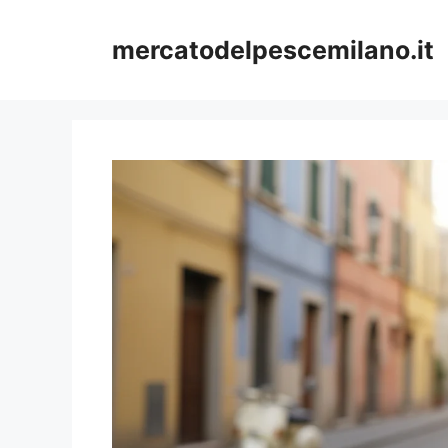
Vai
al
mercatodelpescemilano.it
contenuto