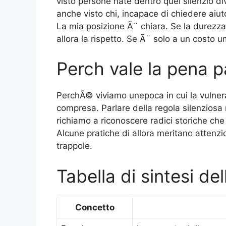
visto persone nate dentro quel silenzio div
anche visto chi, incapace di chiedere aiut
La mia posizione Ã¨ chiara. Se la durezza
allora la rispetto. Se Ã¨ solo a un costo 
Perch vale la pena 
PerchÃ© viviamo unepoca in cui la vulner
compresa. Parlare della regola silenziosa 
richiamo a riconoscere radici storiche ch
Alcune pratiche di allora meritano attenzi
trappole.
Tabella di sintesi de
Concetto