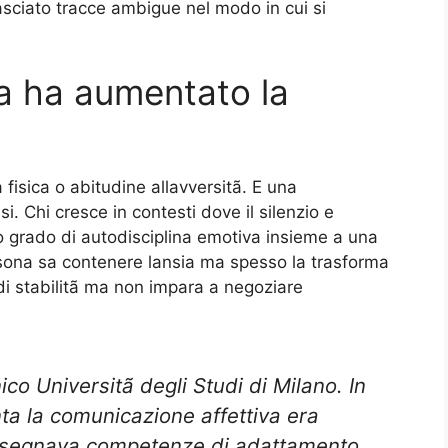
asciato tracce ambigue nel modo in cui si
a ha aumentato la
fisica o abitudine allavversitã. E una
i. Chi cresce in contesti dove il silenzio e
o grado di autodisciplina emotiva insieme a una
sona sa contenere lansia ma spesso la trasforma
i stabilitã ma non impara a negoziare
co Universitã degli Studi di Milano. In
ta la comunicazione affettiva era
 insegnava competenze di adattamento