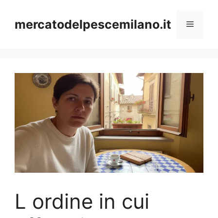
Vai
al
mercatodelpescemilano.it
Menu
contenuto
L ordine in cui