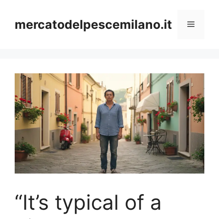
Vai
al
mercatodelpescemilano.it
Menu
contenuto
“It’s typical of a