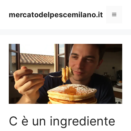
Vai
al
mercatodelpescemilano.it
Menu
contenuto
C è un ingrediente