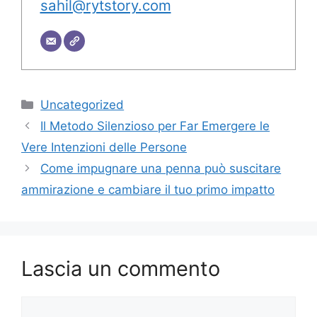
sahil@rytstory.com
Categorie
Uncategorized
Il Metodo Silenzioso per Far Emergere le
Vere Intenzioni delle Persone
Come impugnare una penna può suscitare
ammirazione e cambiare il tuo primo impatto
Lascia un commento
Commento