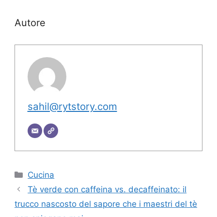
Autore
sahil@rytstory.com
Categorie
Cucina
Tè verde con caffeina vs. decaffeinato: il
trucco nascosto del sapore che i maestri del tè