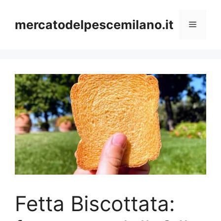
Vai
al
mercatodelpescemilano.it
Menu
contenuto
Fetta Biscottata: