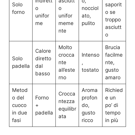
indirett
asciutt
o,
Solo
saporit
o
o
nocciol
forno
o se
unifor
unifor
ato,
troppo
me
meme
pulito
asciutt
nte
o
Molto
Brucia
Calore
crocca
Intenso
facilme
Solo
diretto
nte
,
nte,
padella
dal
all’este
tostato
gusto
basso
rno
amaro
Metod
Aroma
Richied
Crocca
o del
Forno
profon
e un
ntezza
cuoco
+
do,
po’ di
equilibr
in due
padella
gusto
tempo
ata
fasi
ricco
in più