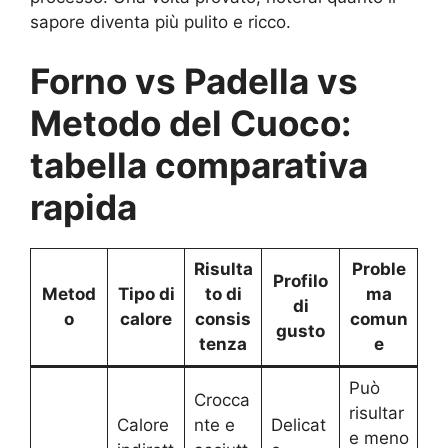
sapore diventa più pulito e ricco.
Forno vs Padella vs
Metodo del Cuoco:
tabella comparativa
rapida
Risulta
Proble
Profilo
Metod
Tipo di
to di
ma
di
o
calore
consis
comun
gusto
tenza
e
Può
Crocca
risultar
Calore
nte e
Delicat
e meno