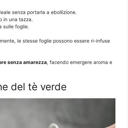
eale senza portarla a ebollizione.
 o in una tazza.
sulle foglie.
almente, le stesse foglie possono essere ri-infuse
re senza amarezza
, facendo emergere aroma e
one del tè verde