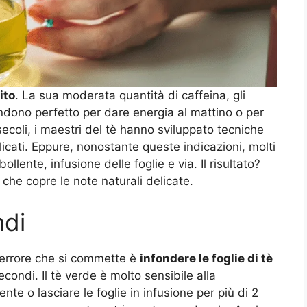
rito
. La sua moderata quantità di caffeina, gli
rendono perfetto per dare energia al mattino o per
ecoli, i maestri del tè hanno sviluppato tecniche
icati. Eppure, nonostante queste indicazioni, molti
llente, infusione delle foglie e via. Il risultato?
che copre le note naturali delicate.
ndi
e errore che si commette è
infondere le foglie di tè
econdi. Il tè verde è molto sensibile alla
te o lasciare le foglie in infusione per più di 2