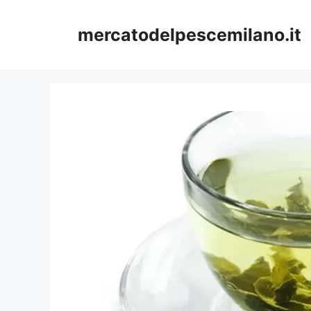
Vai
al
mercatodelpescemilano.it
contenuto