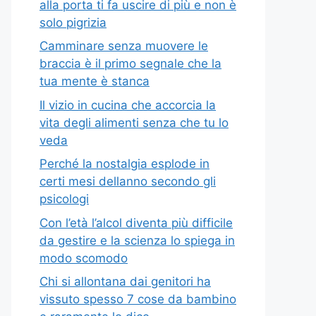
alla porta ti fa uscire di più e non è
solo pigrizia
Camminare senza muovere le
braccia è il primo segnale che la
tua mente è stanca
Il vizio in cucina che accorcia la
vita degli alimenti senza che tu lo
veda
Perché la nostalgia esplode in
certi mesi dellanno secondo gli
psicologi
Con l’età l’alcol diventa più difficile
da gestire e la scienza lo spiega in
modo scomodo
Chi si allontana dai genitori ha
vissuto spesso 7 cose da bambino