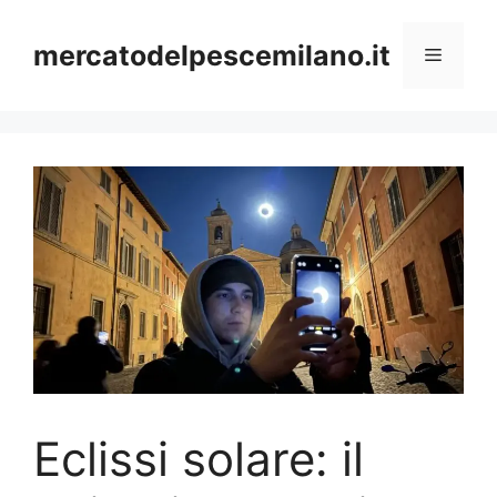
Vai
al
mercatodelpescemilano.it
Menu
contenuto
Eclissi solare: il