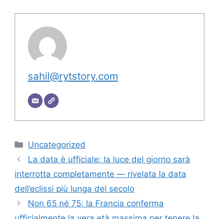
sahil@rytstory.com
Categorie
Uncategorized
La data è ufficiale: la luce del giorno sarà
interrotta completamente — rivelata la data
dell’eclissi più lunga del secolo
Non 65 né 75: la Francia conferma
ufficialmente la vera età massima per tenere la