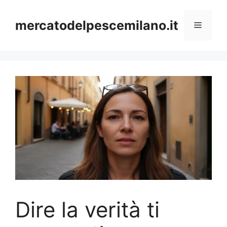
Vai
al
mercatodelpescemilano.it
Menu
contenuto
Dire la verità ti