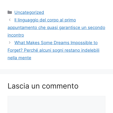
Categorie
Uncategorized
Il linguaggio del corpo al primo
appuntamento che quasi garantisce un secondo
incontro
What Makes Some Dreams Impossible to
Forget? Perché alcuni sogni restano indelebili
nella mente
Lascia un commento
Commento