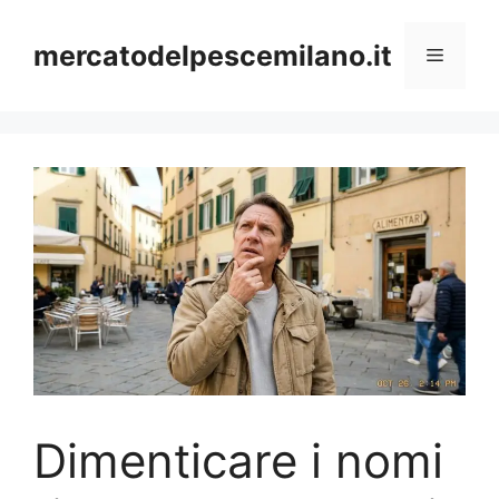
Vai
al
mercatodelpescemilano.it
Menu
contenuto
Dimenticare i nomi