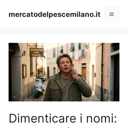
Vai
al
mercatodelpescemilano.it
Menu
contenuto
Dimenticare i nomi: