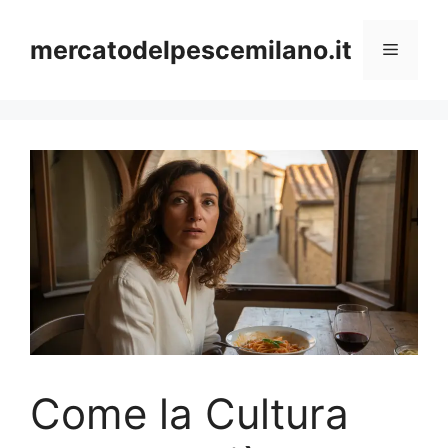
Vai
al
mercatodelpescemilano.it
Menu
contenuto
Come la Cultura